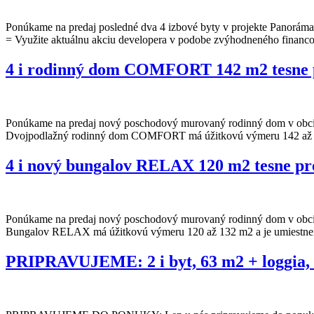
Ponúkame na predaj posledné dva 4 izbové byty v projekte Panoráma 
= Využite aktuálnu akciu developera v podobe zvýhodneného financov
4 i rodinný dom COMFORT 142 m2 tesne 
Ponúkame na predaj nový poschodový murovaný rodinný dom v obci R
Dvojpodlažný rodinný dom COMFORT má úžitkovú výmeru 142 až 16
4 i nový bungalov RELAX 120 m2 tesne p
Ponúkame na predaj nový poschodový murovaný rodinný dom v obci R
Bungalov RELAX má úžitkovú výmeru 120 až 132 m2 a je umiestnen
PRIPRAVUJEME: 2 i byt, 63 m2 + loggia,