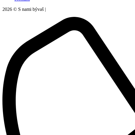
2026 © S nami bývaš |
Ochrana súkromia