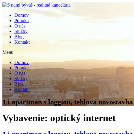
Domov
Ponuka
O nás
Služby
Blog
Kontakt
Menu
Domov
Ponuka
O nás
Služby
Blog
Kontakt
1 i apartmán s loggiou, tehlová novostav
Vybavenie:
optický internet
1 i apartmán s loggiou, tehlová novostav