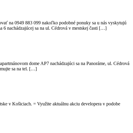
a 0949 883 099 nakoľko podobné ponuky sa u nás vyskytujú
 nachádzajúcej sa na ul. Cédrová v mestskej časti […]
v apartmánovom dome AP7 nachádzajúci sa na Panoráme, ul. Cédrová
ujte sa na tel. […]
ske v Košiciach. = Využite aktuálnu akciu developera v podobe