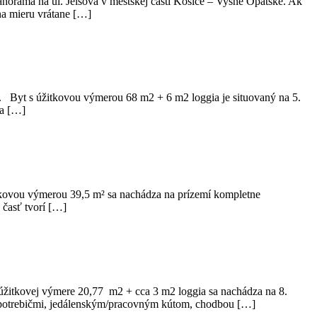
ráma na ul. Jelšová v mestskej časti Košice – Vyšné Opátske. Ak
na mieru vrátane […]
h. Byt s úžitkovou výmerou 68 m2 + 6 m2 loggia je situovaný na 5.
ia […]
itkovou výmerou 39,5 m² sa nachádza na prízemí kompletne
časť tvorí […]
úžitkovej výmere 20,77 m2 + cca 3 m2 loggia sa nachádza na 8.
potrebičmi, jedálenským/pracovným kútom, chodbou […]