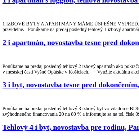
1 IZBOVÉ BYTY A APARTMÁNY MÁME ÚSPEŠNE VYPREDANÉ! V príp
pravidelne. Ponúkame na predaj posledný tehlový 1 izbový apartmá
2 i apartmán, novostavba tesne pred dok
Ponúkame na predaj posledný tehlový 2 izbový apartmán ako pokra
v mestskej časti Vyšné Opátske v Košiciach. = Využite aktuálnu akc
3 i byt, novostavba tesne pred dokončení
Ponúkame na predaj posledný tehlový 3 izbový byt vo viladome BD6 n
zvýhodneného financovania 20 na 80 % a informujte sa na tel. čísle 
Tehlový 4 i byt, novostavba pre rodinu, P