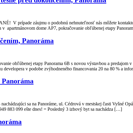
ade záujmu o podobnú nehnuteľnosť nás môžete kontaktovať n
n v apartmánovom dome AP7, pokračovanie obľúbenej etapy Panorama 6
ončením, Panoráma
čovanie obľúbenej etapy Panorama 6B s novou výstavbou a predajom 
iu developera v podobe zvýhodneného financovania 20 na 80 % a inform
m, Panoráma
achádzajúci sa na Panoráme, ul. Cédrová v mestskej časti Vyšné Opát
0949 883 099 ešte dnes! = Posledný 3 izbový byt sa nachádza […]
anoráma