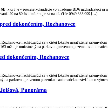
6B, ktorý je v procese kolaudácie vo viladome BD6 nachádzajúci sa n
ania 20 na 80 % a informujte sa na tel. čísle 0949 883 099 […]
pred dokončením, Rozhanovce
ozhanovce nachádzajúci sa v čistej lokalite nezaťaženej priemyslom
3 m2 a je umiestnený na parkovo upravenom pozemku s automaticko
red dokončením, Rozhanovce
ozhanovce nachádzajúci sa v čistej lokalite nezaťaženej priemyslom
ý na parkovo upravenom pozemku s automatickou závlahou o výmere 
 Jelšová, Panoráma