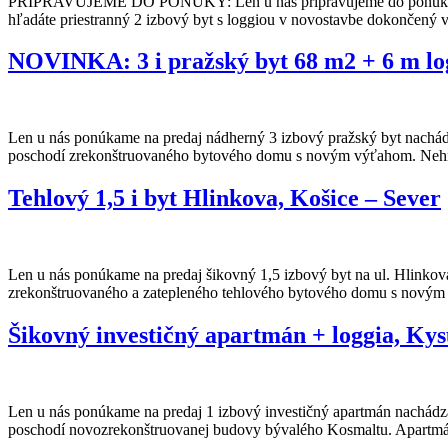
PRIPRAVUJEME DO PONUKY: Len u nás pripravujeme do ponuky na pred
hľadáte priestranný 2 izbový byt s loggiou v novostavbe dokončený
NOVINKA: 3 i pražský byt 68 m2 + 6 m log
Len u nás ponúkame na predaj nádherný 3 izbový pražský byt nachádza
poschodí zrekonštruovaného bytového domu s novým výťahom. Nehnu
Tehlový 1,5 i byt Hlinkova, Košice – Sever
Len u nás ponúkame na predaj šikovný 1,5 izbový byt na ul. Hlinkov
zrekonštruovaného a zatepleného tehlového bytového domu s novým 
Šikovný investičný apartmán + loggia, Kys
Len u nás ponúkame na predaj 1 izbový investičný apartmán nachádz
poschodí novozrekonštruovanej budovy bývalého Kosmaltu. Apartmá