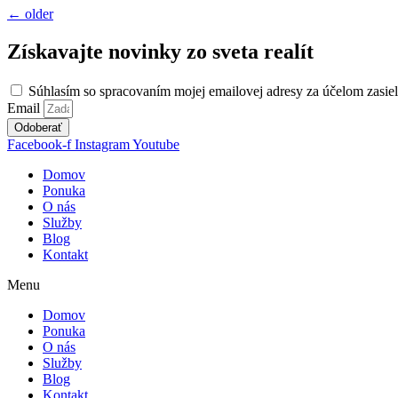
←
older
Získavajte novinky zo sveta realít
Súhlasím so spracovaním mojej emailovej adresy za účelom zasiel
Email
Odoberať
Facebook-f
Instagram
Youtube
Domov
Ponuka
O nás
Služby
Blog
Kontakt
Menu
Domov
Ponuka
O nás
Služby
Blog
Kontakt