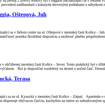
aj 2 izbový tehlový byt s loggiou nachádzajúci sa v lokalite Pano
 v prevedení nadštandard s krásnymi drevenými podlahami a nábytkom 
gia, Oštepová, Juh
júci sa v širšom centre na ul. Oštepová v mestskej časti Košice – Ju
teľnosť ponúka flexibilnú dispozíciu a možnosť plného prispôsoben
a v obľúbenej mestskej časti Košice – Sever. Tento praktický byt s úž
výťahom. Byt je dispozične rozdelený na dennú a nočnú časť. Dennú 
ucká, Terasa
ajúci sa na ul. Kysucká v mestskej časti Košice – Západ. Apartmán o 
n disponuje obývacou časťou, kuchyňou na mieru so zabudovanými s