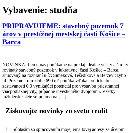
Vybavenie:
studňa
PRIPRAVUJEME: stavebný pozemok 7
árov v prestížnej mestskej časti Košice –
Barca
NOVINKA: Len u nás ponúkame na predaj ideálne veľký a široký
rovinatý stavebný pozemok v lukratívnej časti Košice – Barca,
situovaný na rozhraní ulíc: Šimeková, Tešedíková a Berzeviczyho
ul. Pozemok o rozlohe 690 m² ponúka vďaka koeficientu
zastavanosti 0,3 vynikajúci potenciál pre výstavbu priestrannej
viacpodlažnej vily, prípadne investičného dvojdomu. Všetky
inžinierske siete sú priamo na […]
Získavajte novinky zo sveta realít
Súhlasím so spracovaním mojej emailovej adresy za účelom