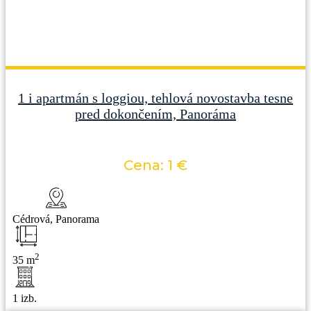
1 i apartmán s loggiou, tehlová novostavba tesne
pred dokončením, Panoráma
Cena: 1 €
Cédrová, Panorama
2
35 m
1 izb.