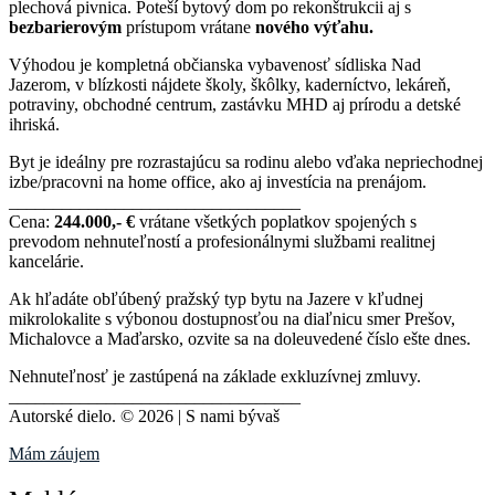
plechová pivnica. Poteší bytový dom po rekonštrukcii aj s
bezbarierovým
prístupom vrátane
nového výťahu.
Výhodou je kompletná občianska vybavenosť sídliska Nad
Jazerom, v blízkosti nájdete školy, škôlky, kaderníctvo, lekáreň,
potraviny, obchodné centrum, zastávku MHD aj prírodu a detské
ihriská.
Byt je ideálny pre rozrastajúcu sa rodinu alebo vďaka nepriechodnej
izbe/pracovni na home office, ako aj investícia na prenájom.
_________________________________
Cena:
244.000,- €
vrátane všetkých poplatkov spojených s
prevodom nehnuteľností a profesionálnymi službami realitnej
kancelárie.
Ak hľadáte obľúbený pražský typ bytu na Jazere v kľudnej
mikrolokalite s výbonou dostupnosťou na diaľnicu smer Prešov,
Michalovce a Maďarsko, ozvite sa na doleuvedené číslo ešte dnes.
Nehnuteľnosť je zastúpená na základe exkluzívnej zmluvy.
_________________________________
Autorské dielo. © 2026 | S nami bývaš
Mám záujem