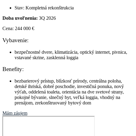
Stav:
Kompletná rekonštrukcia
Doba uvoľnenia:
3Q 2026
Cena: 244 000 €
Vybavenie:
bezpečnostné dvere
,
klimatizácia
,
optický internet
,
pivnica
,
vstavané skrine
,
zasklenná loggia
Benefity:
bezbarierový prístup
,
blízkosť prírody
,
centrálna poloha
,
detské ihriská
,
dobré poschodie
,
investičná ponuka
,
nový
výťah
,
oddelená toaleta
,
orientácia na dve svetové strany
,
pokojné bývanie
,
slnečný byt
,
veľká loggia
,
vhodný na
prenájom
,
zrekonštruovaný bytový dom
Mám záujem