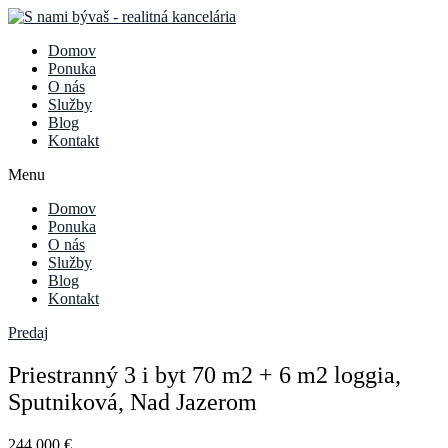
Domov
Ponuka
O nás
Služby
Blog
Kontakt
Menu
Domov
Ponuka
O nás
Služby
Blog
Kontakt
Predaj
Priestranný 3 i byt 70 m2 + 6 m2 loggia,
Sputniková, Nad Jazerom
244 000 €