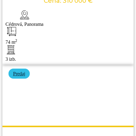
Cena: 310 000 €
Cédrová, Panorama
2
74 m
3 izb.
Predaj