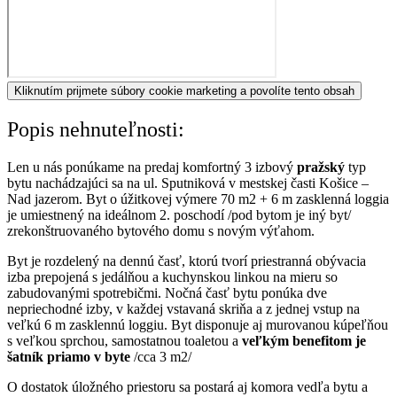
Kliknutím prijmete súbory cookie marketing a povolíte tento obsah
Popis nehnuteľnosti:
Len u nás ponúkame na predaj komfortný 3 izbový
pražský
typ
bytu nachádzajúci sa na ul. Sputniková v mestskej časti Košice –
Nad jazerom. Byt o úžitkovej výmere 70 m2 + 6 m zasklenná loggia
je umiestnený na ideálnom 2. poschodí /pod bytom je iný byt/
zrekonštruovaného bytového domu s novým výťahom.
Byt je rozdelený na dennú časť, ktorú tvorí priestranná obývacia
izba prepojená s jedálňou a kuchynskou linkou na mieru so
zabudovanými spotrebičmi. Nočná časť bytu ponúka dve
nepriechodné izby, v každej vstavaná skriňa a z jednej vstup na
veľkú 6 m zasklennú loggiu. Byt disponuje aj murovanou kúpeľňou
s veľkou sprchou, samostatnou toaletou a
veľkým benefitom je
šatník
priamo v byte
/cca 3 m2/
O dostatok úložného priestoru sa postará aj komora vedľa bytu a