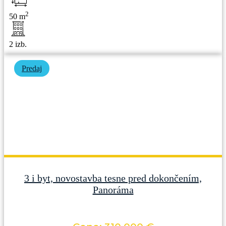
2
50 m
2 izb.
Predaj
3 i byt, novostavba tesne pred dokončením,
Panoráma