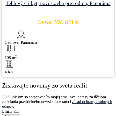
Tehlový 4 i byt, novostavba pre rodinu, Panoráma
Cena: 370 821 €
Cédrová, Panorama
2
108 m
4 izb.
Získavajte novinky zo sveta realít
Súhlasím so spracovaním mojej emailovej adresy za účelom
zasielania pravidelného newslettra v rámci
zásad ochrany osobných
údajov
.
Email