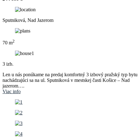
Sputniková, Nad Jazerom
2
70 m
3 izb.
Len u nás ponúkame na predaj komfortný 3 izbový pražský typ bytu
nachádzajúci sa na ul. Sputniková v mestskej časti Košice – Nad
jazerom….
Viac info