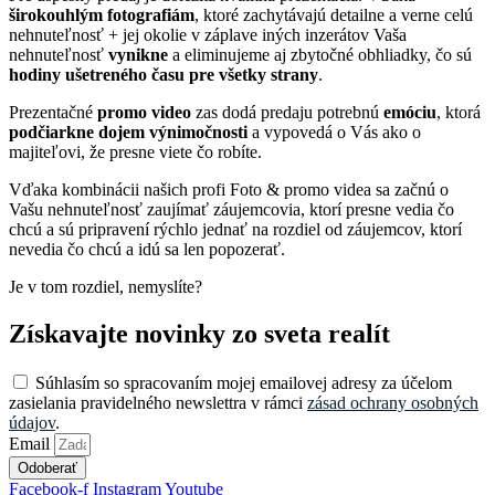
širokouhlým fotografiám
, ktoré zachytávajú detailne a verne celú
nehnuteľnosť + jej okolie v záplave iných inzerátov Vaša
nehnuteľnosť
vynikne
a eliminujeme aj zbytočné obhliadky, čo sú
hodiny ušetreného času pre všetky strany
.
Prezentačné
promo video
zas dodá predaju potrebnú
emóciu
, ktorá
podčiarkne dojem výnimočnosti
a vypovedá o Vás ako o
majiteľovi, že presne viete čo robíte.
Vďaka kombinácii našich profi Foto & promo videa sa začnú o
Vašu nehnuteľnosť zaujímať záujemcovia, ktorí presne vedia čo
chcú a sú pripravení rýchlo jednať na rozdiel od záujemcov, ktorí
nevedia čo chcú a idú sa len popozerať.
Je v tom rozdiel, nemyslíte?
Získavajte novinky zo sveta realít
Súhlasím so spracovaním mojej emailovej adresy za účelom
zasielania pravidelného newslettra v rámci
zásad ochrany osobných
údajov
.
Email
Odoberať
Facebook-f
Instagram
Youtube