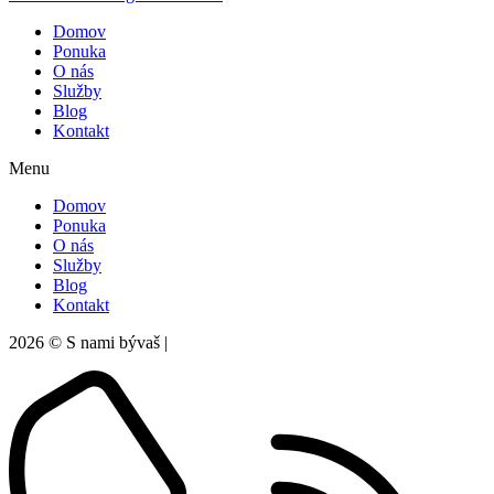
Domov
Ponuka
O nás
Služby
Blog
Kontakt
Menu
Domov
Ponuka
O nás
Služby
Blog
Kontakt
2026 © S nami bývaš |
Ochrana súkromia