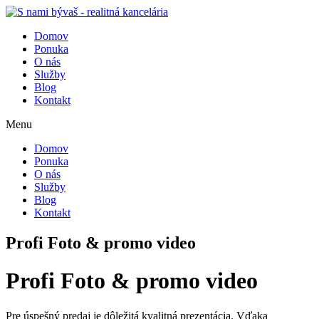
Domov
Ponuka
O nás
Služby
Blog
Kontakt
Menu
Domov
Ponuka
O nás
Služby
Blog
Kontakt
Profi Foto & promo video
Profi Foto & promo video
Pre úspešný predaj je dôležitá kvalitná prezentácia. Vďaka