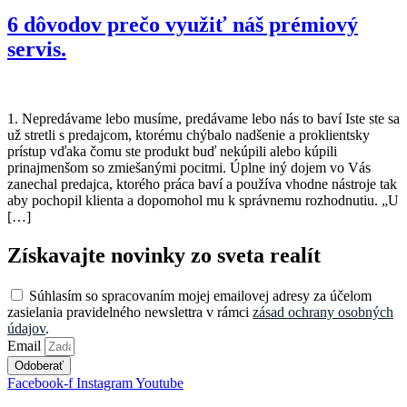
6 dôvodov prečo využiť náš prémiový
servis.
1. Nepredávame lebo musíme, predávame lebo nás to baví Iste ste sa
už stretli s predajcom, ktorému chýbalo nadšenie a proklientsky
prístup vďaka čomu ste produkt buď nekúpili alebo kúpili
prinajmenšom so zmiešanými pocitmi. Úplne iný dojem vo Vás
zanechal predajca, ktorého práca baví a používa vhodne nástroje tak
aby pochopil klienta a dopomohol mu k správnemu rozhodnutiu. „U
[…]
Získavajte novinky zo sveta realít
Súhlasím so spracovaním mojej emailovej adresy za účelom
zasielania pravidelného newslettra v rámci
zásad ochrany osobných
údajov
.
Email
Odoberať
Facebook-f
Instagram
Youtube