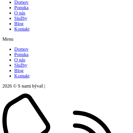
Domov
Ponuka
O nás
Služby
Blog
Kontakt
Menu
Domov
Ponuka
O nás
Služby
Blog
Kontakt
2026 © S nami bývaš |
Ochrana súkromia