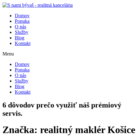
Domov
Ponuka
O nás
Služby
Blog
Kontakt
Menu
Domov
Ponuka
O nás
Služby
Blog
Kontakt
6 dôvodov prečo využiť náš prémiový
servis.
Značka:
realitný maklér Košice