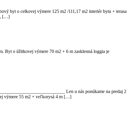
bový byt o celkovej výmere 125 m2 /111,17 m2 interiér bytu + terasa
, […]
m. Byt o úžitkovej výmere 70 m2 + 6 m zasklenná loggia je
______________________________ Len u nás ponúkame na predaj 2
kovej výmere 55 m2 + veľkorysá 4 m […]