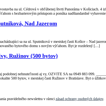
vostavba na ul. Cédrová v obľúbenej štvrti Panoráma v Košiciach. 4 iz
výťahom s bezbarierovým prístupom a ponúka nadštandardné vybavenie
Sputniková, Nad Jazerom
achádzajúci sa na ul. Sputniková v mestskej časti Košice – Nad jazero
štruovaného bytového domu s novým výťahom. Byt je rozdelený […]
y, Ružinov (500 bytov)
j podobnej nehnuteľnosti aj vy, OZVITE SA na 0949 883 099. ___
lokalite 500 bytov, v mestskej časti Ružinov v Bratislave. Byt o úžit
ania pravidelného newslettra v rámci
zásad ochrany osobných údajov
.