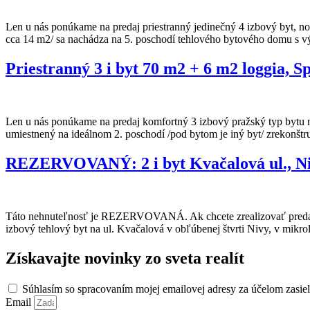
Len u nás ponúkame na predaj priestranný jedinečný 4 izbový byt, no
cca 14 m2/ sa nachádza na 5. poschodí tehlového bytového domu s 
Priestranný 3 i byt 70 m2 + 6 m2 loggia, 
Len u nás ponúkame na predaj komfortný 3 izbový pražský typ bytu n
umiestnený na ideálnom 2. poschodí /pod bytom je iný byt/ zrekon
REZERVOVANÝ: 2 i byt Kvačalová ul., Niv
Táto nehnuteľnosť je REZERVOVANÁ. Ak chcete zrealizovať preda
izbový tehlový byt na ul. Kvačalová v obľúbenej štvrti Nivy, v mikro
Získavajte novinky zo sveta realít
Súhlasím so spracovaním mojej emailovej adresy za účelom zasiel
Email