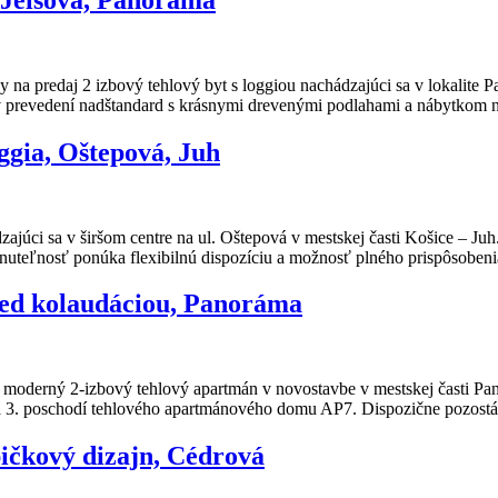
aj 2 izbový tehlový byt s loggiou nachádzajúci sa v lokalite Pano
 v prevedení nadštandard s krásnymi drevenými podlahami a nábytkom 
gia, Oštepová, Juh
júci sa v širšom centre na ul. Oštepová v mestskej časti Košice – Ju
teľnosť ponúka flexibilnú dispozíciu a možnosť plného prispôsoben
red kolaudáciou, Panoráma
) moderný 2-izbový tehlový apartmán v novostavbe v mestskej časti P
a 3. poschodí tehlového apartmánového domu AP7. Dispozične pozostáva
špičkový dizajn, Cédrová