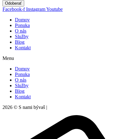
Odoberať
Facebook-f
Instagram
Youtube
Domov
Ponuka
O nás
Služby
Blog
Kontakt
Menu
Domov
Ponuka
O nás
Služby
Blog
Kontakt
2026 © S nami bývaš |
Ochrana súkromia