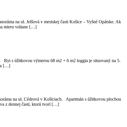
ráma na ul. Jelšová v mestskej časti Košice – Vyšné Opátske. Ak
na mieru vrátane […]
h. Byt s úžitkovou výmerou 68 m2 + 6 m2 loggia je situovaný na 5.
ia […]
anoráma na ul. Cédrová v Košiciach. Apartmán s úžitkovou plochou
 z dennej časti, ktorú tvorí […]