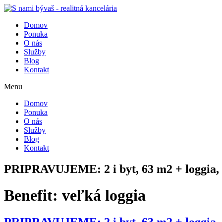
Domov
Ponuka
O nás
Služby
Blog
Kontakt
Menu
Domov
Ponuka
O nás
Služby
Blog
Kontakt
PRIPRAVUJEME: 2 i byt, 63 m2 + loggia,
Benefit:
veľká loggia
PRIPRAVUJEME: 2 i byt, 63 m2 + loggia,