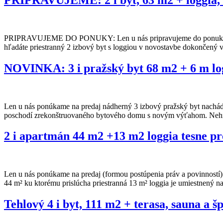
PRIPRAVUJEME DO PONUKY: Len u nás pripravujeme do ponuky na pred
hľadáte priestranný 2 izbový byt s loggiou v novostavbe dokončený
NOVINKA: 3 i pražský byt 68 m2 + 6 m log
Len u nás ponúkame na predaj nádherný 3 izbový pražský byt nachádza
poschodí zrekonštruovaného bytového domu s novým výťahom. Nehnu
2 i apartmán 44 m2 +13 m2 loggia tesne p
Len u nás ponúkame na predaj (formou postúpenia práv a povinností
44 m² ku ktorému prislúcha priestranná 13 m² loggia je umiestnený n
Tehlový 4 i byt, 111 m2 + terasa, sauna a 