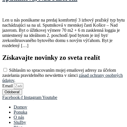
Len u nás ponúkame na predaj komfortný 3 izbový pražský typ bytu
nachádzajúci sa na ul. Sputniková v mestskej časti Košice – Nad
jazerom. Byt o úžitkovej výmere 70 m2 + 6 m zasklenná loggia je
umiestnený na ideálnom 2. poschodí /pod bytom je iný byt/
zrekonštruovaného bytového domu s novým výťahom. Byt je
rozdelený […]
Získavajte novinky zo sveta realít
Súhlasím so spracovaním mojej emailovej adresy za účelom
zasielania pravidelného newslettra v rámci
zásad ochrany osobných
údajov
.
Email
Odoberať
Facebook-f
Instagram
Youtube
Domov
Ponuka
O nás
Služby