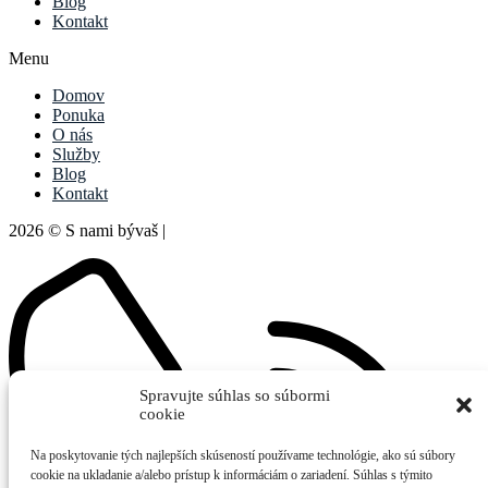
Blog
Kontakt
Menu
Domov
Ponuka
O nás
Služby
Blog
Kontakt
2026 © S nami bývaš |
Ochrana súkromia
Spravujte súhlas so súbormi
cookie
Na poskytovanie tých najlepších skúseností používame technológie, ako sú súbory
cookie na ukladanie a/alebo prístup k informáciám o zariadení. Súhlas s týmito