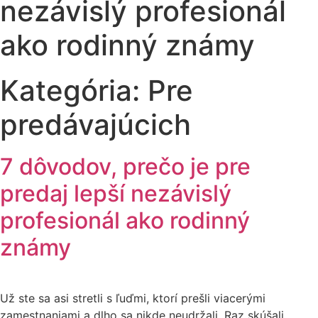
nezávislý profesionál
ako rodinný známy
Kategória:
Pre
predávajúcich
7 dôvodov, prečo je pre
predaj lepší nezávislý
profesionál ako rodinný
známy
Už ste sa asi stretli s ľuďmi, ktorí prešli viacerými
zamestnaniami a dlho sa nikde neudržali. Raz skúšali