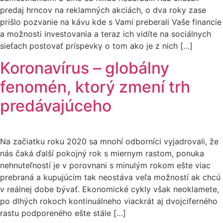
predaj hrncov na reklamných akciách, o dva roky zase
prišlo pozvanie na kávu kde s Vami preberali Vaše financie
a možnosti investovania a teraz ich vidíte na sociálnych
sieťach postovať príspevky o tom ako je z nich […]
Koronavírus – globálny
fenomén, ktorý zmení trh
predávajúceho
Na začiatku roku 2020 sa mnohí odborníci vyjadrovali, že
nás čaká ďalší pokojný rok s miernym rastom, ponuka
nehnuteľností je v porovnani s minulým rokom ešte viac
prebraná a kupujúcim tak neostáva veľa možností ak chcú
v reálnej dobe bývať. Ekonomické cykly však neoklamete,
po dlhých rokoch kontinuálneho viackrát aj dvojciferného
rastu podporeného ešte stále […]