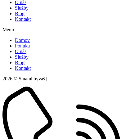
O nás
Služby
Blog
Kontakt
Menu
Domov
Ponuka
O nás
Služby
Blog
Kontakt
2026 © S nami bývaš |
Ochrana súkromia