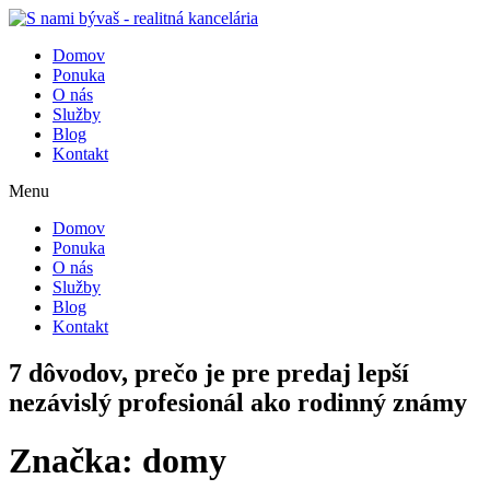
Domov
Ponuka
O nás
Služby
Blog
Kontakt
Menu
Domov
Ponuka
O nás
Služby
Blog
Kontakt
7 dôvodov, prečo je pre predaj lepší
nezávislý profesionál ako rodinný známy
Značka:
domy