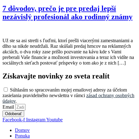
7 dôvodov, prečo je pre predaj lepší
nezávislý profesionál ako rodinný známy
Už ste sa asi stretli s ľuďmi, ktorí prešli viacerými zamestnaniami a
dlho sa nikde neudržali. Raz skúšali predaj hrncov na reklamných
akciách, o dva roky zase prišlo pozvanie na kávu kde s Vami
preberali Vaše financie a možnosti investovania a teraz ich vidíte na
sociálnych sieťach postovať príspevky o tom ako je z nich […]
Získavajte novinky zo sveta realít
Súhlasím so spracovaním mojej emailovej adresy za účelom
zasielania pravidelného newslettra v rámci
zásad ochrany osobných
údajov
.
Email
Odoberať
Facebook-f
Instagram
Youtube
Domov
Ponuka